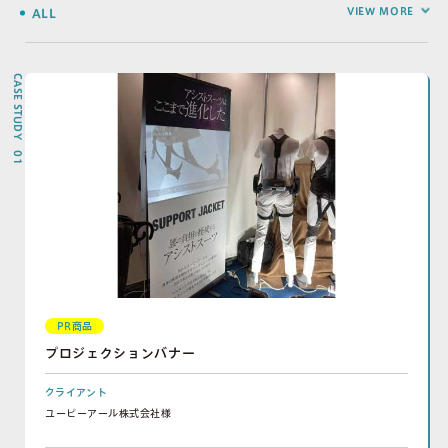
VIEW MORE
ALL
PR商品
バナースタンド
SPツール
POP関連
屋外看板
CASE STUDY 01
スタンド看板
サイン資材
デジタルサイネージ
ウイルス対策
その他
PR商品
プロジェクションバナー
クライアント
ユーピーアール株式会社様