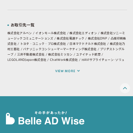
お取引先一覧
株式会社アルペン / イオンモール株式会社 / 株式会社エディオン / 株式会社ソニーミ
ュージックコミュニケーションズ / 株式会社電通テック / 株式会社DNP / 凸版印刷株
式会社 / トヨタ・コニック・プロ株式会社 / 日本マクドナルド株式会社 / 株式会社乃
村工藝社 / パナソニックコンシューマーマーケティング株式会社 / ブリヂストングル
ープ / 三井不動産株式会社 / 株式会社ミツカン / ユナイテッド航空 /
LEGOLANDJapan株式会社 / ChatWork株式会社 / HAVIサプライチェーン･ソリュ
ーションズ･ジャパン合同会社 / NECマネジメントパートナー株式会社 / NEXCOエン
ジニアリング四国 / SATORI株式会社 / YKKAP株式会社 / アサヒビール株式会社 / ア
VIEW MORE
パグループ株式会社 / アメリカン･エキスプレス･インターナショナル,lnc / 一橋大学 /
オンキヨー&パイオニア株式会社 / 株式会社ヨドバシカメラ / カリモク家具株式会社 /
グーグル合同会社 / ジョンソン･エンド･ジョンソン株式会社 / セイハネットワーク株
式会社 / タマホーム株式会社 / タワーレコード株式会社 / デルタ航空 / トーマツベン
チャーサポート株式会社 / トッパン･フォームズ株式会社 / トヨタホーム愛知株式会社
/ ニッセイ株式会社 / ネッツトヨタ岩手株式会社 / ネッツトヨタ三重株式会社 / ブラ
ザー工業株式会社 / ヤマハ株式会社 / ユニ･チャーム株式会社 / 愛知県弁護士会 / 医
療法人尚仁会 / 一般社団法人全日本テコンドー協会 / 楽天株式会社 / 株式会社DNPグ
ラフィカ / 株式会社JTBプロモーション / 株式会社KDDIウェブコミュニケーションズ
/ 株式会社LIXIL / 株式会社MTG / 株式会社アラタ / 株式会社エキスプレス社 / 株式
会社オートバックスセブン / 株式会社オプトホールディング / 株式会社サイバーエー