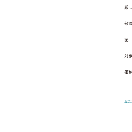
厳
敬
記
対
価格
セブン