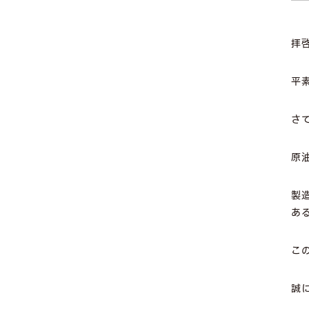
拝
平
さ
原
製
あ
こ
誠