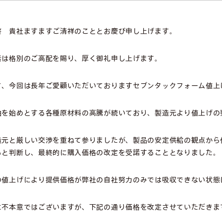
啓 貴社ますますご清祥のこととお慶び申し上げます。
素は格別のご高配を賜り、厚く御礼申し上げます。
て、今回は長年ご愛顧いただいておりますセブンタックフォーム値上
油を始めとする各種原材料の高騰が続いており、製造元より値上げの
造元と厳しい交渉を重ねて参りましたが、製品の安定供給の観点から
ると判断し、最終的に購入価格の改定を受諾することとなりました。
の値上げにより提供価格が弊社の自社努力のみでは吸収できない状態
に不本意ではございますが、下記の通り価格を改定させていただきま